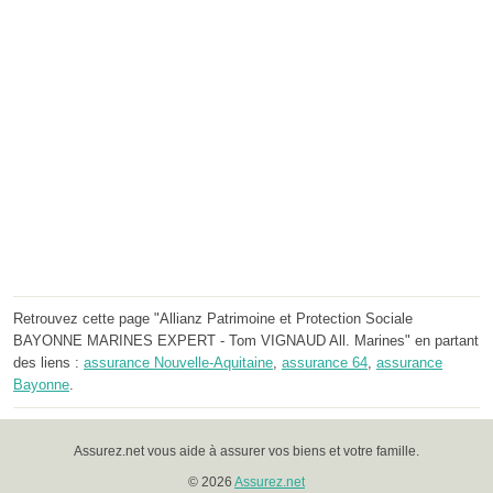
Retrouvez cette page "Allianz Patrimoine et Protection Sociale
BAYONNE MARINES EXPERT - Tom VIGNAUD All. Marines" en partant
des liens :
assurance Nouvelle-Aquitaine
,
assurance 64
,
assurance
Bayonne
.
Assurez.net vous aide à assurer vos biens et votre famille.
© 2026
Assurez.net