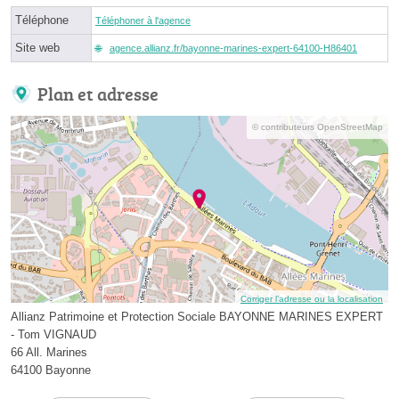
Téléphone
Téléphoner à l'agence
Site web
agence.allianz.fr/bayonne-marines-expert-64100-H86401
Plan et adresse
© contributeurs OpenStreetMap
Corriger l’adresse ou la localisation
Allianz Patrimoine et Protection Sociale BAYONNE MARINES EXPERT
- Tom VIGNAUD
66 All. Marines
64100 Bayonne