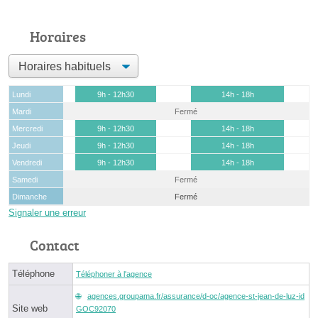
Horaires
Lundi
9h - 12h30
14h - 18h
Mardi
Fermé
Mercredi
9h - 12h30
14h - 18h
Jeudi
9h - 12h30
14h - 18h
Vendredi
9h - 12h30
14h - 18h
Samedi
Fermé
Dimanche
Fermé
Signaler une erreur
Contact
Téléphone
Téléphoner à l'agence
agences.groupama.fr/assurance/d-oc/agence-st-jean-de-luz-id
Site web
GOC92070