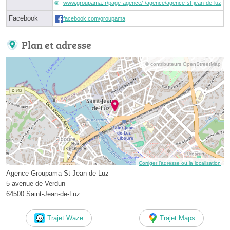
www.groupama.fr/page-agence/-/agence/agence-st-jean-de-luz
Facebook
facebook.com/groupama
Plan et adresse
© contributeurs OpenStreetMap
Corriger l’adresse ou la localisation
Agence Groupama St Jean de Luz
5 avenue de Verdun
64500 Saint-Jean-de-Luz
Trajet Waze
Trajet Maps