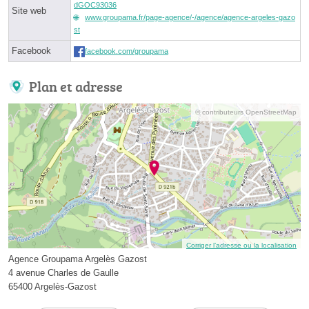
dGOC93036
Site web
www.groupama.fr/page-agence/-/agence/agence-argeles-gazo
st
Facebook
facebook.com/groupama
Plan et adresse
© contributeurs OpenStreetMap
Corriger l’adresse ou la localisation
Agence Groupama Argelès Gazost
4 avenue Charles de Gaulle
65400 Argelès-Gazost