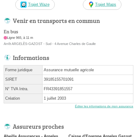
Trajet Waze
Trajet Maps
Venir en transports en commun
En bus
Ligne 965, à 11 m
Arrêt ARGELÈS-GAZOST - Sud - 4 Avenue Charles de Gaulle
Informations
Forme juridique
Assurance mutuelle agricole
SIRET
39185155701091
N° TVA Intra.
FR43391851557
Création
1 juillet 2003
Éditer les informations de mon assurance
Assureurs proches
Abeille Assurances - Argeles
Caisse d'Epargne Argeles Gazost