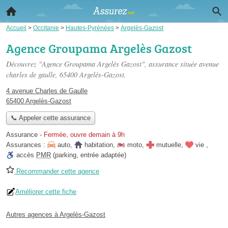
Accueil
>
Occitanie
>
Hautes-Pyrénées
>
Argelès-Gazost
Agence Groupama Argelès Gazost
Découvrez "Agence Groupama Argelès Gazost", assurance située
avenue
charles de gaulle
, 65400 Argelès-Gazost.
4 avenue Charles de Gaulle
65400 Argelès-Gazost
📞 Appeler cette assurance
Assurance
-
Fermée, ouvre demain à 9h
Assurances :
auto
,
habitation
,
moto
,
mutuelle
,
vie
,
accès
PMR
(parking, entrée adaptée)
Recommander cette agence
Améliorer cette fiche
Autres agences à Argelès-Gazost