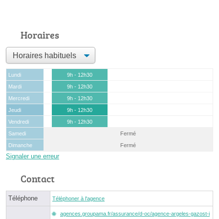
Horaires
Lundi
9h - 12h30
Mardi
9h - 12h30
Mercredi
9h - 12h30
Jeudi
9h - 12h30
Vendredi
9h - 12h30
Samedi
Fermé
Dimanche
Fermé
Signaler une erreur
Contact
Téléphone
Téléphoner à l'agence
agences.groupama.fr/assurance/d-oc/agence-argeles-gazost-i