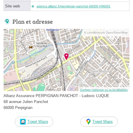
Site web
agence.allianz.fr/perpignan-panchot-66000-H96691
Plan et adresse
© contributeurs OpenStreetMap
Corriger l’adresse ou la localisation
Allianz Assurance PERPIGNAN PANCHOT - Ludovic LUQUE
68 avenue Julien Panchot
66000 Perpignan
Trajet Waze
Trajet Maps