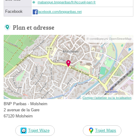
mabanque.bnpparibas/fr/Accueil-part-fr
Facebook
facebook.com/bnpparibas.net
Plan et adresse
© contributeurs OpenStreetMap
Corriger l’adresse ou la localisation
BNP Paribas - Molsheim
2 avenue de la Gare
67120 Molsheim
Trajet Waze
Trajet Maps