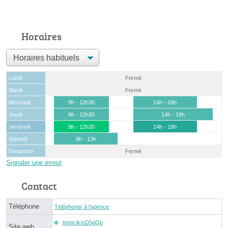
Horaires
Lundi
Fermé
Mardi
Fermé
Mercredi
9h - 12h30
14h - 18h
Jeudi
9h - 12h30
14h - 19h
Vendredi
9h - 12h30
14h - 18h
Samedi
9h - 13h
Dimanche
Fermé
Signaler une erreur
Contact
Téléphone
Téléphoner à l'agence
bnpp.lk/oD5gQb
Site web