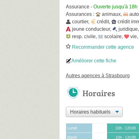
Assurance
-
Ouverte jusqu'à 18h
Assurances :
animaux
,
auto
courtier
,
crédit
,
crédit im
jeune conducteur
,
juridique
resp. civile
,
scolaire
,
vie
Recommander cette agence
Améliorer cette fiche
Autres agences à Strasbourg
Horaires
Lundi
10h - 12h30
Mardi
10h - 12h30