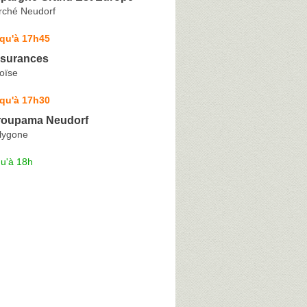
rché Neudorf
squ'à 17h45
surances
oïse
squ'à 17h30
roupama Neudorf
lygone
qu'à 18h