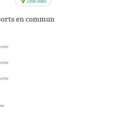
Trajet Maps
ports en commun
aurès
aurès
aurès
one