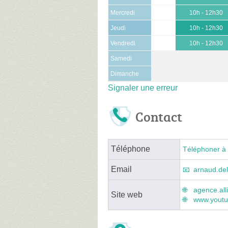
Mercredi
10h - 12h30
Jeudi
10h - 12h30
Vendredi
10h - 12h30
Samedi
Dimanche
Signaler une erreur
Contact
Téléphone
Téléphoner à 
Email
arnaud.del
agence.all
Site web
www.youtub