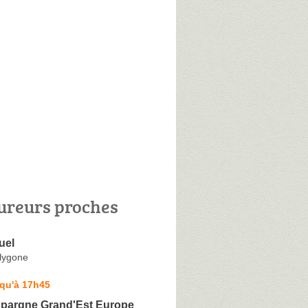
ureurs proches
uel
lygone
squ'à 17h45
Epargne Grand'Est Europe