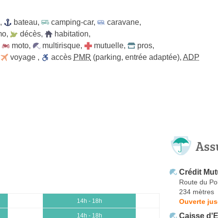
,
bateau
,
camping-car
,
caravane
,
mo
,
décès
,
habitation
,
,
moto
,
multirisque
,
mutuelle
,
pros
,
,
voyage
,
accès
PMR
(parking, entrée adaptée)
,
ADP
Ass
Crédit Mut
Route du Po
234 mètres
Ouverte ju
14h - 18h
Caisse d'
14h - 18h