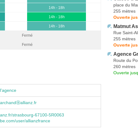
place du Ma
14h - 18h
255 mètres
Ouverte ju
14h - 18h
Matmut As
14h - 18h
Rue Saint-Al
Fermé
255 mètres
Ouverte ju
Fermé
Agence G
Route du Po
260 mètres
Ouverte jus
l'agence
archandⓐallianz.fr
ianz.fr/strasbourg-67100-5R0063
e.com/user/allianzfrance