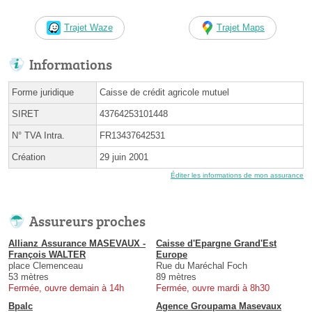
Trajet Waze
Trajet Maps
Informations
Forme juridique
Caisse de crédit agricole mutuel
SIRET
43764253101448
N° TVA Intra.
FR13437642531
Création
29 juin 2001
Éditer les informations de mon assurance
Assureurs proches
Allianz Assurance MASEVAUX -
Caisse d'Epargne Grand'Est
François WALTER
Europe
place Clemenceau
Rue du Maréchal Foch
53 mètres
89 mètres
Fermée, ouvre demain à 14h
Fermée, ouvre mardi à 8h30
Bpalc
Agence Groupama Masevaux