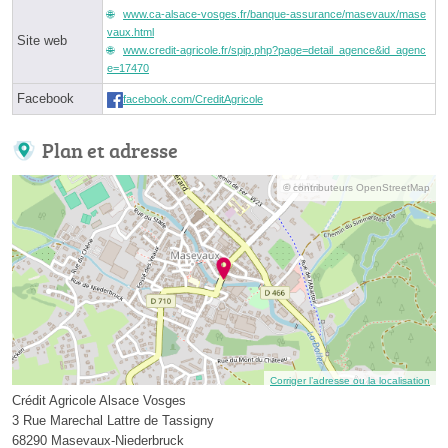
www.ca-alsace-vosges.fr/banque-assurance/masevaux/mase
vaux.html
Site web
www.credit-agricole.fr/spip.php?page=detail_agence&id_agenc
e=17470
Facebook
facebook.com/CreditAgricole
Plan et adresse
© contributeurs OpenStreetMap
Corriger l’adresse ou la localisation
Crédit Agricole Alsace Vosges
3 Rue Marechal Lattre de Tassigny
68290 Masevaux-Niederbruck