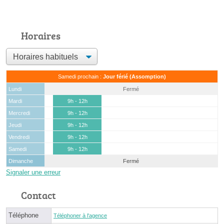
Horaires
Samedi prochain :
Jour férié (Assomption)
Lundi
Fermé
Mardi
9h - 12h
Mercredi
9h - 12h
Jeudi
9h - 12h
Vendredi
9h - 12h
Samedi
9h - 12h
Dimanche
Fermé
Signaler une erreur
Contact
Téléphone
Téléphoner à l'agence