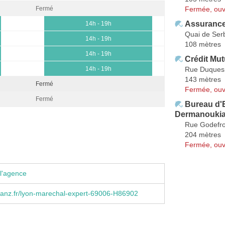
Fermée, ouv
Fermé
Assurance
14h - 19h
Quai de Ser
14h - 19h
108 mètres
14h - 19h
Crédit Mut
Rue Duques
14h - 19h
143 mètres
Fermé
Fermée, ouv
Fermé
Bureau d'
Dermanouki
Rue Godefr
204 mètres
Fermée, ouv
l'agence
ianz.fr/lyon-marechal-expert-69006-H86902