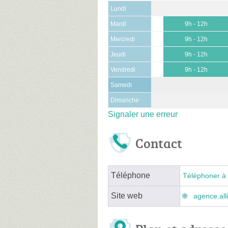
Lundi
Mardi
9h - 12h
Mercredi
9h - 12h
Jeudi
9h - 12h
Vendredi
9h - 12h
Samedi
Dimanche
Signaler une erreur
Contact
Téléphone
Téléphoner à 
Site web
agence.all