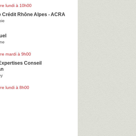
re lundi à 10h00
 Crédit Rhône Alpes - ACRA
bie
uel
ne
re mardi à 9h00
Expertises Conseil
an
oy
re lundi à 8h00