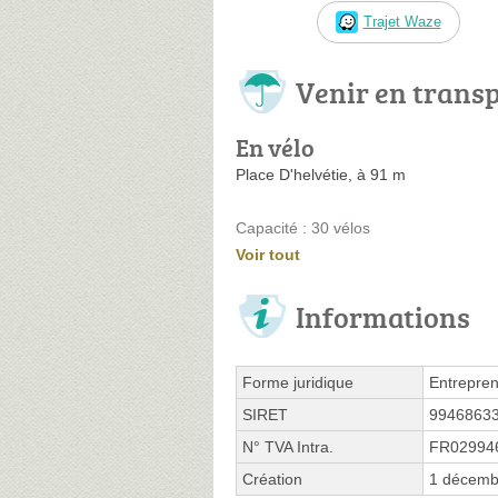
Trajet Waze
Venir en trans
En vélo
Place D'helvétie, à 91 m
Capacité : 30 vélos
Voir tout
Informations
Forme juridique
Entrepren
SIRET
9946863
N° TVA Intra.
FR02994
Création
1 décemb