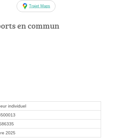
Trajet Maps
ports en commun
eur individuel
3500013
686335
re 2025