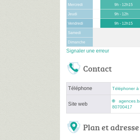
Mercredi
9h - 12h15
Jeudi
9h - 12h
Vendredi
9h - 12h15
Samedi
Dimanche
Signaler une erreur
Contact
Téléphone
Téléphoner à 
agences.b
Site web
80700417
Plan et adresse