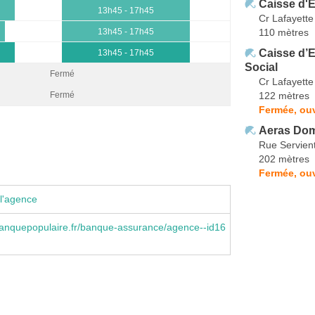
Caisse d'
13h45 - 17h45
Cr Lafayette
110 mètres
13h45 - 17h45
Caisse d’
13h45 - 17h45
Social
Fermé
Cr Lafayette
122 mètres
Fermé
Fermée, ou
Aeras Do
Rue Servien
202 mètres
Fermée, ou
l'agence
anquepopulaire.fr/banque-assurance/agence--id16