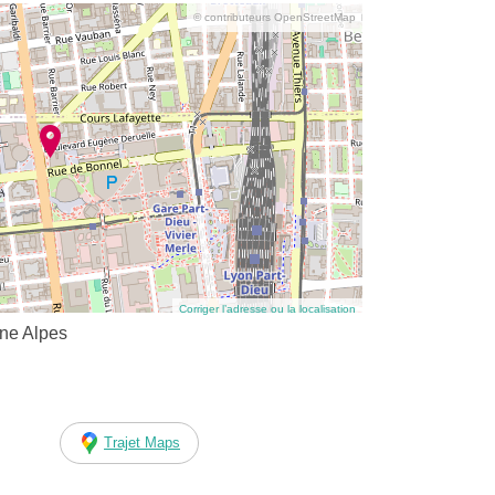
© contributeurs OpenStreetMap
Corriger l’adresse ou la localisation
ne Alpes
Trajet Maps