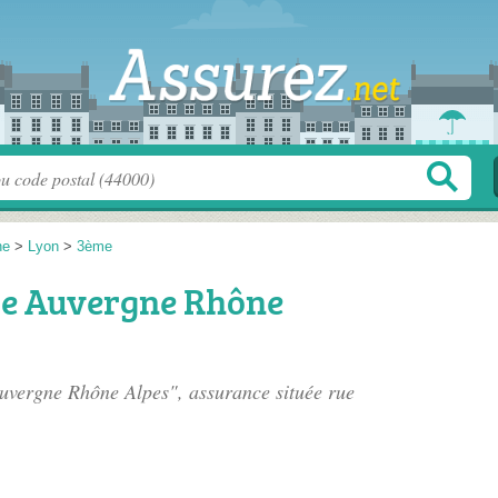
ne
>
Lyon
>
3ème
re Auvergne Rhône
uvergne Rhône Alpes", assurance située
rue