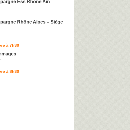
Epargne Ess Rhone Ain
Epargne Rhône Alpes – Siège
vre à 7h30
mmages
t
vre à 8h30