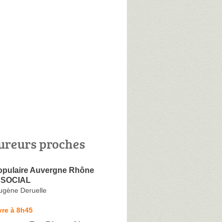
ureurs proches
pulaire Auvergne Rhône
 SOCIAL
ugène Deruelle
vre à 8h45