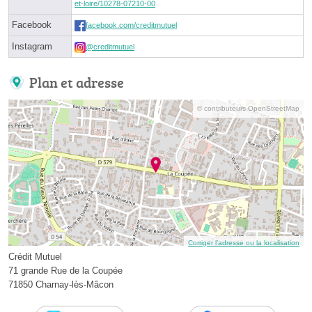
et-loire/10278-07210-00
Facebook
facebook.com/creditmutuel
Instagram
@creditmutuel
Plan et adresse
© contributeurs OpenStreetMap
Corriger l’adresse ou la localisation
Crédit Mutuel
71 grande Rue de la Coupée
71850 Charnay-lès-Mâcon