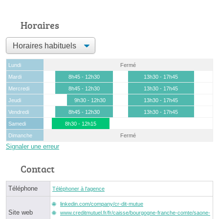
Horaires
Lundi
Fermé
Mardi
8h45 - 12h30
13h30 - 17h45
Mercredi
8h45 - 12h30
13h30 - 17h45
Jeudi
9h30 - 12h30
13h30 - 17h45
Vendredi
8h45 - 12h30
13h30 - 17h45
Samedi
8h30 - 12h15
Dimanche
Fermé
Signaler une erreur
Contact
Téléphone
Téléphoner à l'agence
linkedin.com/company/cr-dit-mutue
Site web
www.creditmutuel.fr/fr/caisse/bourgogne-franche-comte/saone-