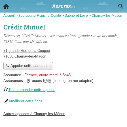
Accueil
>
Bourgogne-Franche-Comté
>
Saône-et-Loire
>
Charnay-lès-Mâcon
Crédit Mutuel
Découvrez "Crédit Mutuel", assurance située
grande rue de la coupée
,
71850 Charnay-lès-Mâcon.
71 grande Rue de la Coupée
71850 Charnay-lès-Mâcon
📞 Appeler cette assurance
Assurance
-
Fermée, ouvre mardi à 8h45
Assurances :
accès
PMR
(parking, entrée adaptée)
Recommander cette agence
Améliorer cette fiche
Autres agences à Charnay-lès-Mâcon