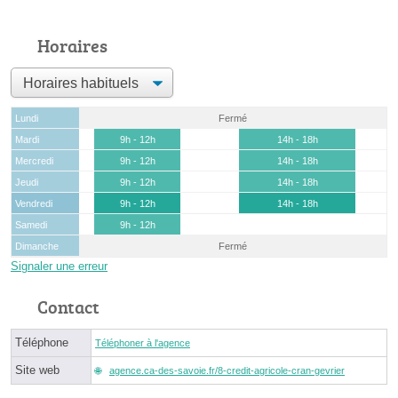
Horaires
Lundi
Fermé
Mardi
9h - 12h
14h - 18h
Mercredi
9h - 12h
14h - 18h
Jeudi
9h - 12h
14h - 18h
Vendredi
9h - 12h
14h - 18h
Samedi
9h - 12h
Dimanche
Fermé
Signaler une erreur
Contact
Téléphone
Téléphoner à l'agence
Site web
agence.ca-des-savoie.fr/8-credit-agricole-cran-gevrier