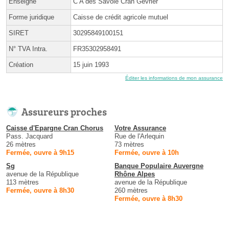
Enseigne
C A des Savoie Cran Gevrier
Forme juridique
Caisse de crédit agricole mutuel
SIRET
30295849100151
N° TVA Intra.
FR35302958491
Création
15 juin 1993
Éditer les informations de mon assurance
Assureurs proches
Caisse d'Epargne Cran Chorus
Votre Assurance
Pass. Jacquard
Rue de l'Arlequin
26 mètres
73 mètres
Fermée, ouvre à 9h15
Fermée, ouvre à 10h
Sg
Banque Populaire Auvergne
avenue de la République
Rhône Alpes
113 mètres
avenue de la République
Fermée, ouvre à 8h30
260 mètres
Fermée, ouvre à 8h30