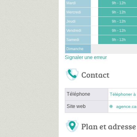
Mardi
9h - 12h
Mercredi
9h - 12h
Jeudi
9h - 12h
Vendredi
9h - 12h
Samedi
9h - 12h
Dimanche
Signaler une erreur
Contact
Téléphone
Téléphoner à 
Site web
agence.ca-
Plan et adresse