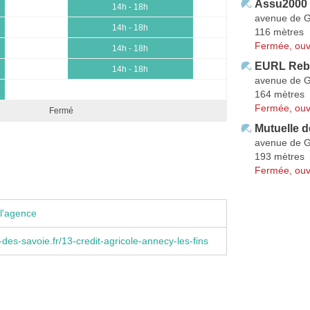
Assu2000
14h - 18h
avenue de 
14h - 18h
116 mètres
Fermée, ouv
14h - 18h
EURL Reba
14h - 18h
avenue de 
164 mètres
Fermée, ouv
Fermé
Mutuelle 
avenue de 
193 mètres
Fermée, ouv
l'agence
des-savoie.fr/13-credit-agricole-annecy-les-fins