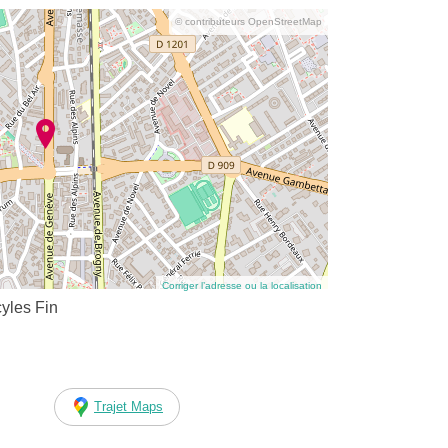
© contributeurs OpenStreetMap
Corriger l’adresse ou la localisation
yles Fin
Trajet Maps