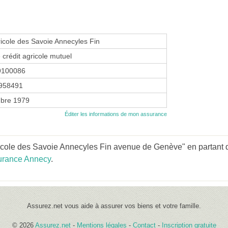
ricole des Savoie Annecyles Fin
 crédit agricole mutuel
9100086
958491
bre 1979
Éditer les informations de mon assurance
icole des Savoie Annecyles Fin avenue de Genève" en partant d
urance Annecy
.
Assurez.net vous aide à assurer vos biens et votre famille.
© 2026
Assurez.net
-
Mentions légales
-
Contact
-
Inscription gratuite