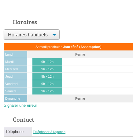
Horaires
Samedi prochain :
Jour férié (Assomption)
Lundi
Fermé
Mardi
9h - 12h
Mercredi
9h - 12h
Jeudi
9h - 12h
Vendredi
9h - 12h
Samedi
9h - 12h
Dimanche
Fermé
Signaler une erreur
Contact
Téléphone
Téléphoner à l'agence