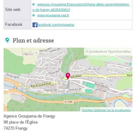
agences.groupama.fr/assurance/rhone-alpes-auvergne/agenc
Site web
e-de-frangy-idGRA30614
www.groupama-raa.fr
Facebook
facebook.com/groupama
Plan et adresse
© contributeurs OpenStreetMap
Corriger l’adresse ou la localisation
Agence Groupama de Frangy
98 place de l'Église
74270 Frangy