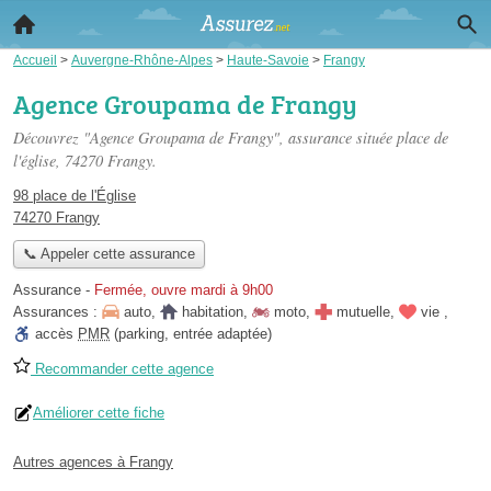
Accueil
>
Auvergne-Rhône-Alpes
>
Haute-Savoie
>
Frangy
Agence Groupama de Frangy
Découvrez "Agence Groupama de Frangy", assurance située
place de
l'église
, 74270 Frangy.
98 place de l'Église
74270 Frangy
📞 Appeler cette assurance
Assurance
-
Fermée, ouvre mardi à 9h00
Assurances :
auto
,
habitation
,
moto
,
mutuelle
,
vie
,
accès
PMR
(parking, entrée adaptée)
Recommander cette agence
Améliorer cette fiche
Autres agences à Frangy