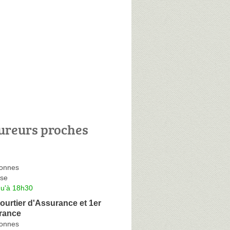
ureurs proches
lonnes
se
qu'à 18h30
ourtier d'Assurance et 1er
rance
lonnes