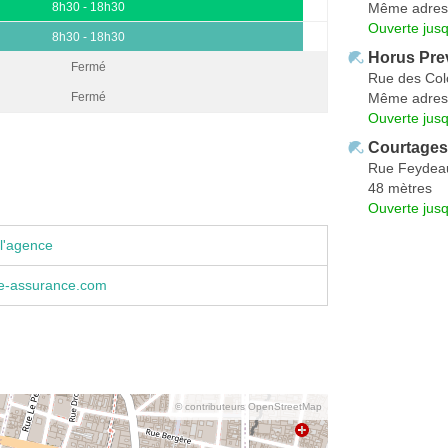
Même adres
8h30 - 18h30
Ouverte jus
8h30 - 18h30
Horus Pre
Fermé
Rue des Co
Même adres
Fermé
Ouverte jus
Courtages
Rue Feydea
48 mètres
Ouverte jus
l'agence
e-assurance.com
© contributeurs OpenStreetMap