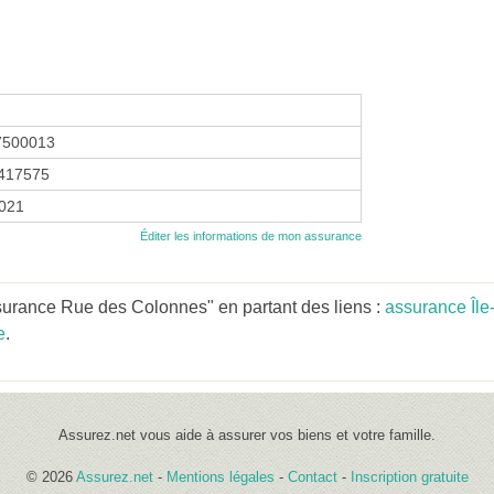
7500013
417575
2021
Éditer les informations de mon assurance
surance Rue des Colonnes" en partant des liens :
assurance Île
e
.
Assurez.net vous aide à assurer vos biens et votre famille.
© 2026
Assurez.net
-
Mentions légales
-
Contact
-
Inscription gratuite