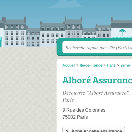
Accueil
>
Île-de-France
>
Paris
>
2ème
Alboré Assuran
Découvrez "Alboré Assurance", 
Paris.
9 Rue des Colonnes
75002 Paris
📞 Appeler cette assurance