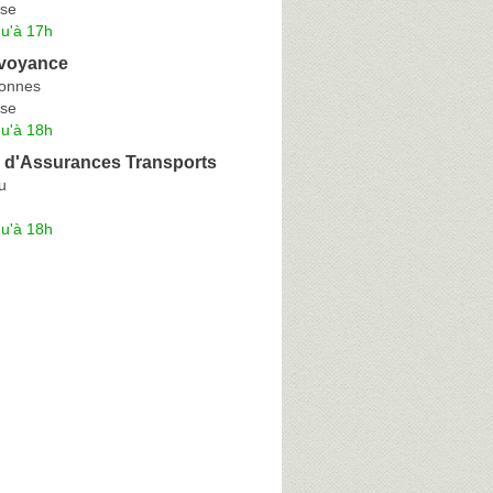
se
qu'à 17h
voyance
lonnes
se
qu'à 18h
 d'Assurances Transports
u
qu'à 18h