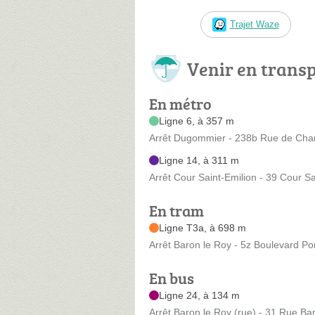
Trajet Waze
Venir en trans
En métro
Ligne 6, à 357 m
Arrêt Dugommier - 238b Rue de Cha
Ligne 14, à 311 m
Arrêt Cour Saint-Emilion - 39 Cour Sa
En tram
Ligne T3a, à 698 m
Arrêt Baron le Roy - 5z Boulevard Po
En bus
Ligne 24, à 134 m
Arrêt Baron le Roy (rue) - 31 Rue B