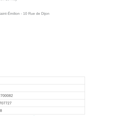
aint-Émilion - 10 Rue de Dijon
2700082
707727
18