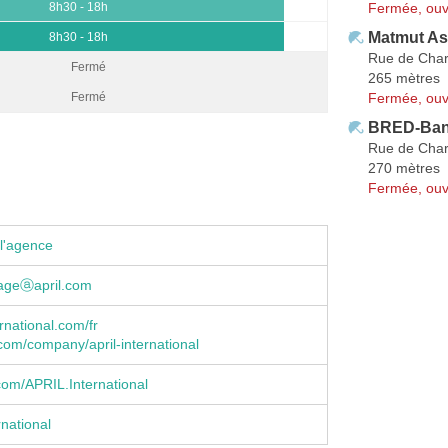
Fermée, ouv
8h30 - 18h
Matmut As
8h30 - 18h
Rue de Cha
Fermé
265 mètres
Fermée, ouv
Fermé
BRED-Ban
Rue de Cha
270 mètres
Fermée, ouv
l'agence
rageⓐapril.com
ternational.com/fr
n.com/company/april-international
om/APRIL.International
rnational