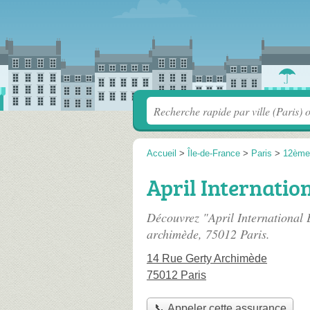
Accueil
>
Île-de-France
>
Paris
>
12ème
April Internatio
Découvrez "April International 
archimède
, 75012 Paris.
14 Rue Gerty Archimède
75012 Paris
📞 Appeler cette assurance