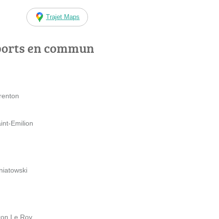
Trajet Maps
ports en commun
renton
int-Emilion
niatowski
aron Le Roy