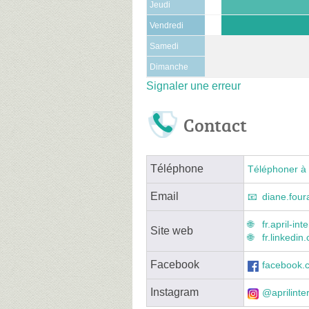
Jeudi
Vendredi
Samedi
Dimanche
Signaler une erreur
Contact
Téléphone
Téléphoner à 
Email
diane.fou
fr.april-in
Site web
fr.linkedi
Facebook
facebook.c
Instagram
@aprilinte