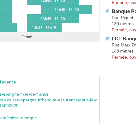
13h45 - 17h30
Fermée, ouv
14h45 - 18h30
Banque Po
Rue Riquet
13h45 - 17h30
130 mètres
13h45 - 16h15
Fermée, ouv
Fermé
LCL Banqu
Rue Marx D
148 mètres
Fermée, ouv
l'agence
-epargne.fr/ile-de-france
es.caisse-epargne.fr/banque-assurance/paris-la-c
515000029
com/caisse.epargne