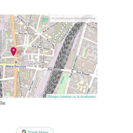
© contributeurs OpenStreetMap
Corriger l’adresse ou la localisation
lle
Trajet Maps