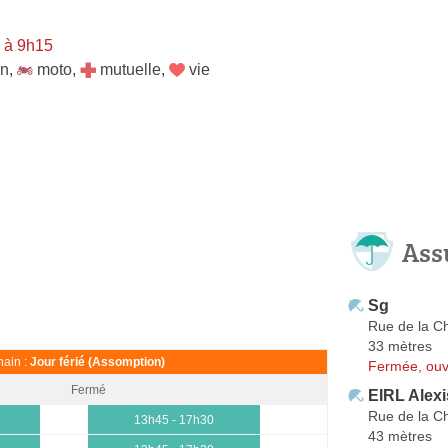
 à 9h15
on
,
moto
,
mutuelle
,
vie
Ass
Sg
Rue de la C
33 mètres
ain :
Jour férié (Assomption)
Fermée, ouv
Fermé
EIRL Alex
Rue de la C
13h45 - 17h30
43 mètres