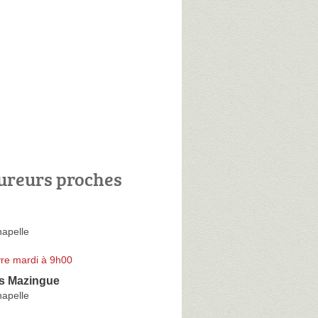
ureurs proches
hapelle
re mardi à 9h00
is Mazingue
hapelle