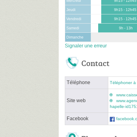
Mercredi
9h15 - 12h45
Jeudi
9h15 - 12h45
Vendredi
9h15 - 12h45
Samedi
9h - 13h
Dimanche
Signaler une erreur
Contact
Téléphone
Téléphoner à 
www.caisse
Site web
www.agenc
hapelle-id17
Facebook
facebook.