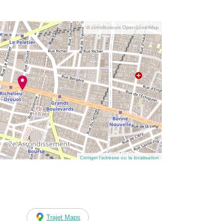
© contributeurs OpenStreetMap
Corriger l’adresse ou la localisation
Trajet Maps