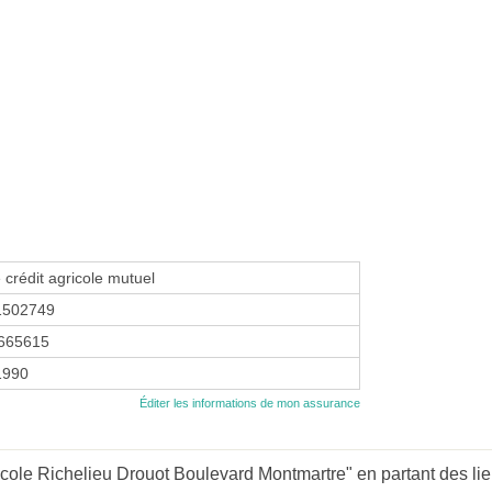
 crédit agricole mutuel
1502749
665615
1990
Éditer les informations de mon assurance
icole Richelieu Drouot Boulevard Montmartre" en partant des lie