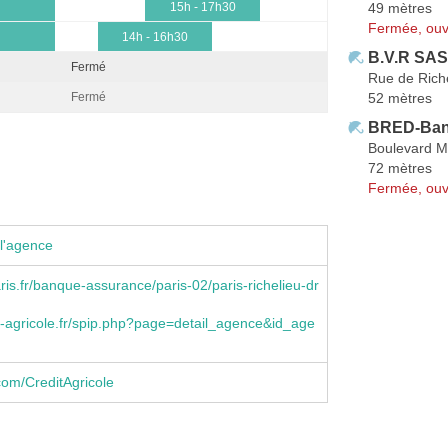
49 mètres
15h - 17h30
Fermée, ouv
14h - 16h30
B.V.R SAS
Fermé
Rue de Rich
52 mètres
Fermé
BRED-Ban
Boulevard M
72 mètres
Fermée, ouv
l'agence
is.fr/banque-assurance/paris-02/paris-richelieu-dr
-agricole.fr/spip.php?page=detail_agence&id_age
om/CreditAgricole