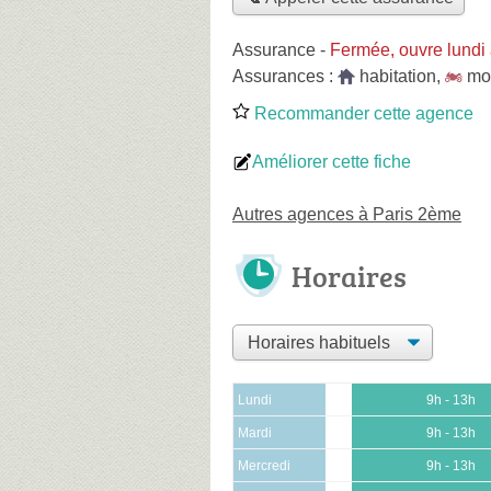
Assurance
-
Fermée, ouvre lundi
Assurances :
habitation
,
mo
Recommander cette agence
Améliorer cette fiche
Autres agences à Paris 2ème
Horaires
Lundi
9h - 13h
Mardi
9h - 13h
Mercredi
9h - 13h