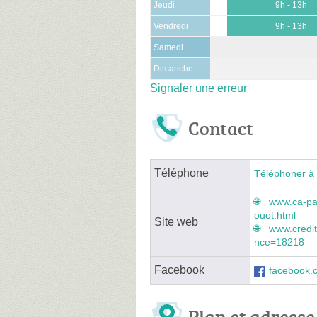
Jeudi
9h - 13h
Vendredi
9h - 13h
Samedi
Dimanche
Signaler une erreur
Contact
Téléphone
Téléphoner à 
www.ca-par
ouot.html
Site web
www.credit
nce=18218
Facebook
facebook.c
Plan et adresse