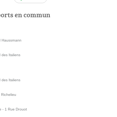
ports en commun
ard Haussmann
 des Italiens
 des Italiens
 Richelieu
9e - 1 Rue Drouot