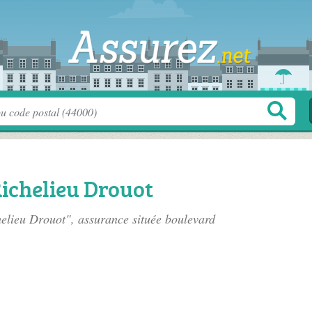
Richelieu Drouot
helieu Drouot", assurance située
boulevard