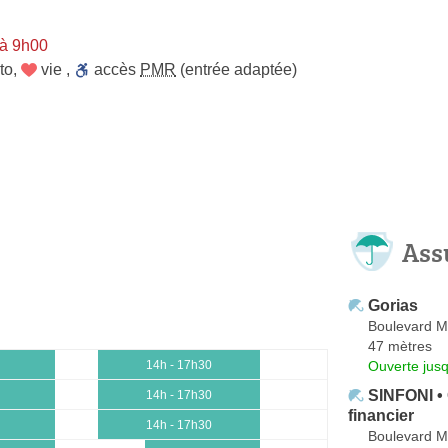
 à 9h00
to
,
vie
,
accès
PMR
(entrée adaptée)
Ass
Gorias
Boulevard M
47 mètres
Ouverte jus
14h - 17h30
SINFONI • 
14h - 17h30
financier
14h - 17h30
Boulevard M