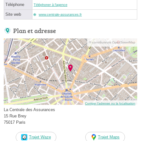
Téléphone
Téléphoner à l'agence
Site web
www.centrale-assurances.fr
Plan et adresse
© contributeurs OpenStreetMap
Corriger l’adresse ou la localisation
La Centrale des Assurances
15 Rue Brey
75017 Paris
Trajet Waze
Trajet Maps