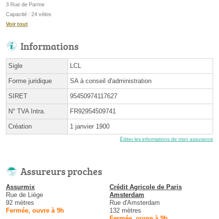
3 Rue de Parme
Capacité : 24 vélos
Voir tout
Informations
Sigle
LCL
Forme juridique
SA à conseil d'administration
SIRET
95450974117627
N° TVA Intra.
FR92954509741
Création
1 janvier 1900
Éditer les informations de mon assurance
Assureurs proches
Assurmix
Crédit Agricole de Paris
Rue de Liège
Amsterdam
92 mètres
Rue d'Amsterdam
Fermée, ouvre à 9h
132 mètres
Fermée, ouvre à 9h