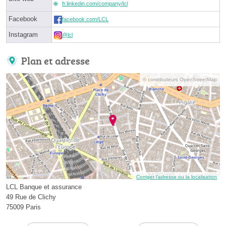
fr.linkedin.com/company/lcl
Facebook
facebook.com/LCL
Instagram
@lcl
Plan et adresse
© contributeurs OpenStreetMap
Corriger l’adresse ou la localisation
LCL Banque et assurance
49 Rue de Clichy
75009 Paris