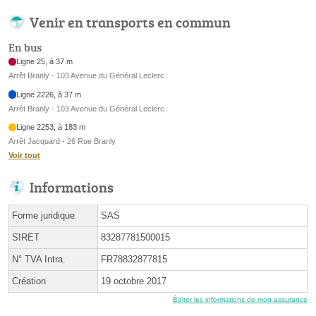
Venir en transports en commun
En bus
Ligne 25, à 37 m
Arrêt Branly - 103 Avenue du Général Leclerc
Ligne 2226, à 37 m
Arrêt Branly - 103 Avenue du Général Leclerc
Ligne 2253, à 183 m
Arrêt Jacquard - 26 Rue Branly
Voir tout
Informations
Forme juridique
SAS
SIRET
83287781500015
N° TVA Intra.
FR78832877815
Création
19 octobre 2017
Éditer les informations de mon assurance