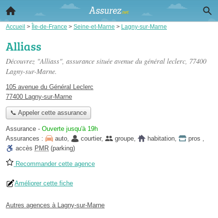
Accueil
>
Île-de-France
>
Seine-et-Marne
>
Lagny-sur-Marne
Alliass
Découvrez "Alliass", assurance située
avenue du général leclerc
, 77400
Lagny-sur-Marne.
105 avenue du Général Leclerc
77400 Lagny-sur-Marne
📞 Appeler cette assurance
Assurance
-
Ouverte jusqu'à 19h
Assurances :
auto
,
courtier
,
groupe
,
habitation
,
pros
,
accès
PMR
(parking)
Recommander cette agence
Améliorer cette fiche
Autres agences à Lagny-sur-Marne