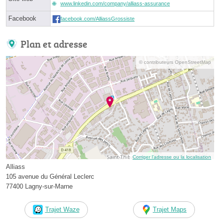
www.linkedin.com/company/alliass-assurance
Facebook
facebook.com/AlliassGrossiste
Plan et adresse
© contributeurs OpenStreetMap
Corriger l’adresse ou la localisation
Alliass
105 avenue du Général Leclerc
77400 Lagny-sur-Marne
Trajet Waze
Trajet Maps