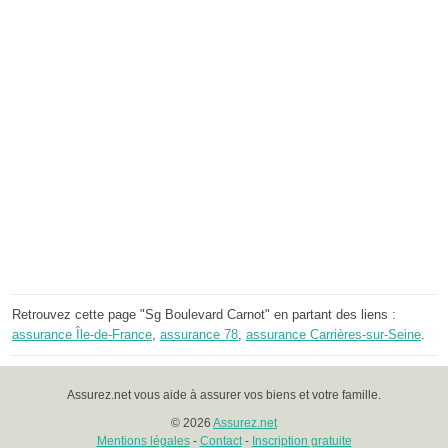
Retrouvez cette page "Sg Boulevard Carnot" en partant des liens :
assurance Île-de-France
,
assurance 78
,
assurance Carrières-sur-Seine
.
Assurez.net vous aide à assurer vos biens et votre famille.
© 2026
Assurez.net
Mentions légales
-
Contact
-
Inscription gratuite