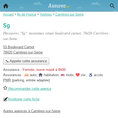
Accueil
>
Île-de-France
>
Yvelines
>
Carrières-sur-Seine
Sg
Découvrez "Sg", assurance située
boulevard carnot
, 78420 Carrières-
sur-Seine.
53 Boulevard Carnot
78420 Carrières-sur-Seine
📞 Appeler cette assurance
Assurance
-
Fermée, ouvre mardi à 9h00
Assurances :
auto
,
habitation
,
moto
,
vie
,
accès
PMR
(parking, entrée adaptée)
Recommander cette agence
Améliorer cette fiche
Autres agences à Carrières-sur-Seine