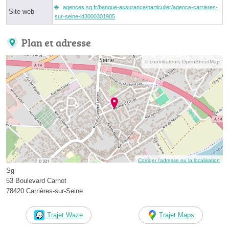
agences.sg.fr/banque-assurance/particulier/agence-carrieres-
Site web
sur-seine-id3000301905
Plan et adresse
© contributeurs OpenStreetMap
Corriger l’adresse ou la localisation
Sg
53 Boulevard Carnot
78420 Carrières-sur-Seine
Trajet Waze
Trajet Maps