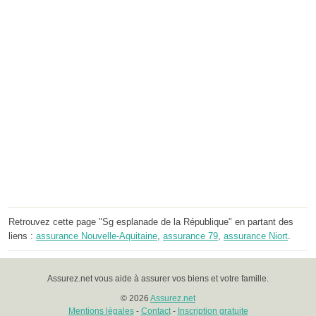
Retrouvez cette page "Sg esplanade de la République" en partant des
liens :
assurance Nouvelle-Aquitaine
,
assurance 79
,
assurance Niort
.
Assurez.net vous aide à assurer vos biens et votre famille.
© 2026
Assurez.net
Mentions légales
-
Contact
-
Inscription gratuite