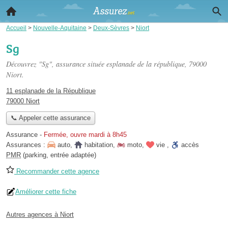
Accueil
>
Nouvelle-Aquitaine
>
Deux-Sèvres
>
Niort
Sg
Découvrez "Sg", assurance située
esplanade de la république
, 79000
Niort.
11 esplanade de la République
79000 Niort
📞 Appeler cette assurance
Assurance
-
Fermée, ouvre mardi à 8h45
Assurances :
auto
,
habitation
,
moto
,
vie
,
accès
PMR
(parking, entrée adaptée)
Recommander cette agence
Améliorer cette fiche
Autres agences à Niort