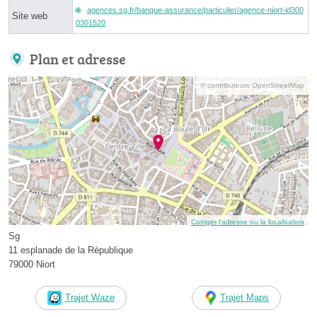
agences.sg.fr/banque-assurance/particulier/agence-niort-id300
Site web
0301520
Plan et adresse
© contributeurs OpenStreetMap
Corriger l’adresse ou la localisation
Sg
11 esplanade de la République
79000 Niort
Trajet Waze
Trajet Maps