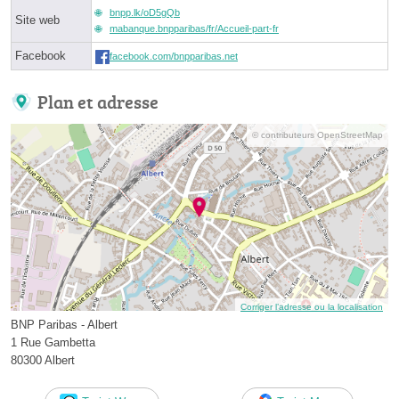
bnpp.lk/oD5gQb
Site web
mabanque.bnpparibas/fr/Accueil-part-fr
Facebook
facebook.com/bnpparibas.net
Plan et adresse
© contributeurs OpenStreetMap
Corriger l’adresse ou la localisation
BNP Paribas - Albert
1 Rue Gambetta
80300 Albert