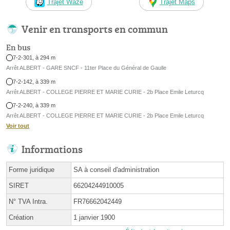
Trajet Waze
Trajet Maps
Venir en transports en commun
En bus
7-2-301, à 294 m
Arrêt ALBERT - GARE SNCF - 11ter Place du Général de Gaulle
7-2-142, à 339 m
Arrêt ALBERT - COLLEGE PIERRE ET MARIE CURIE - 2b Place Emile Leturcq
7-2-240, à 339 m
Arrêt ALBERT - COLLEGE PIERRE ET MARIE CURIE - 2b Place Emile Leturcq
Voir tout
Informations
Forme juridique
SA à conseil d'administration
SIRET
66204244910005
N° TVA Intra.
FR76662042449
Création
1 janvier 1900