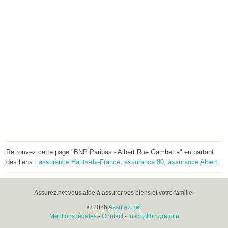
Retrouvez cette page "BNP Paribas - Albert Rue Gambetta" en partant
des liens :
assurance Hauts-de-France
,
assurance 80
,
assurance Albert
.
Assurez.net vous aide à assurer vos biens et votre famille.
© 2026
Assurez.net
Mentions légales
-
Contact
-
Inscription gratuite