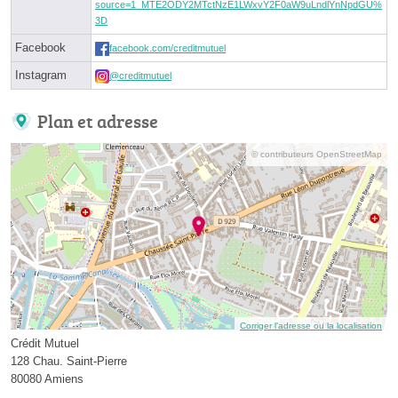
source=1_MTE2ODY2MTctNzE1LWxvY2F0aW9uLndlYnNpdGU%
3D
Facebook
facebook.com/creditmutuel
Instagram
@creditmutuel
Plan et adresse
© contributeurs OpenStreetMap
Corriger l’adresse ou la localisation
Crédit Mutuel
128 Chau. Saint-Pierre
80080 Amiens