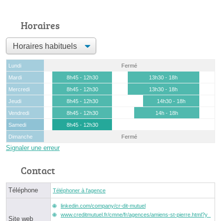
Horaires
Lundi
Fermé
Mardi
8h45 - 12h30
13h30 - 18h
Mercredi
8h45 - 12h30
13h30 - 18h
Jeudi
8h45 - 12h30
14h30 - 18h
Vendredi
8h45 - 12h30
14h - 18h
Samedi
8h45 - 12h30
Dimanche
Fermé
Signaler une erreur
Contact
Téléphone
Téléphoner à l'agence
linkedin.com/company/cr-dit-mutuel
www.creditmutuel.fr/cmne/fr/agences/amiens-st-pierre.html?y_
Site web