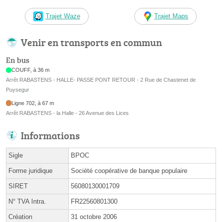
Trajet Waze
Trajet Maps
Venir en transports en commun
En bus
COUFF, à 36 m
Arrêt RABASTENS - HALLE- PASSE PONT RETOUR - 2 Rue de Chastenet de
Puysegur
Ligne 702, à 67 m
Arrêt RABASTENS - la Halle - 26 Avenue des Lices
Informations
Sigle
BPOC
Forme juridique
Société coopérative de banque populaire
SIRET
56080130001709
N° TVA Intra.
FR22560801300
Création
31 octobre 2006