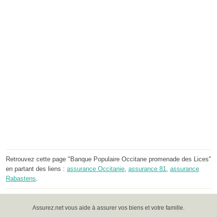
Retrouvez cette page "Banque Populaire Occitane promenade des Lices"
en partant des liens :
assurance Occitanie
,
assurance 81
,
assurance
Rabastens
.
Assurez.net vous aide à assurer vos biens et votre famille.