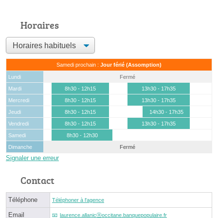
Horaires
Samedi prochain :
Jour férié (Assomption)
Lundi
Fermé
Mardi
8h30 - 12h15
13h30 - 17h35
Mercredi
8h30 - 12h15
13h30 - 17h35
Jeudi
8h30 - 12h15
14h30 - 17h35
Vendredi
8h30 - 12h15
13h30 - 17h35
Samedi
8h30 - 12h30
Dimanche
Fermé
Signaler une erreur
Contact
Téléphone
Téléphoner à l'agence
Email
laurence.allanicⓐoccitane.banquepopulaire.fr