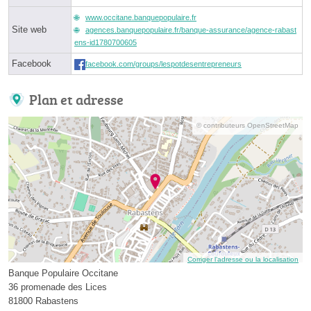
www.occitane.banquepopulaire.fr
Site web
agences.banquepopulaire.fr/banque-assurance/agence-rabast
ens-id1780700605
Facebook
facebook.com/groups/lespotdesentrepreneurs
Plan et adresse
© contributeurs OpenStreetMap
Corriger l’adresse ou la localisation
Banque Populaire Occitane
36 promenade des Lices
81800 Rabastens