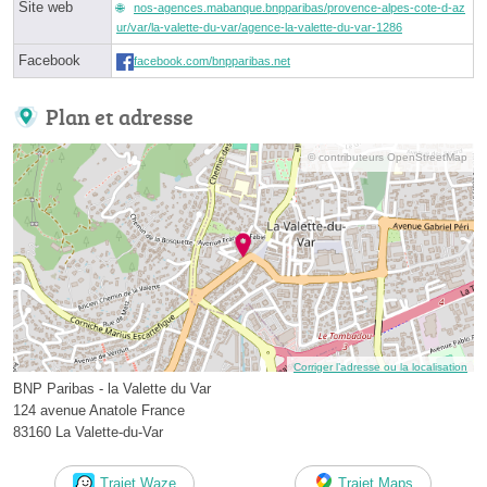
Site web
nos-agences.mabanque.bnpparibas/provence-alpes-cote-d-az
ur/var/la-valette-du-var/agence-la-valette-du-var-1286
Facebook
facebook.com/bnpparibas.net
Plan et adresse
© contributeurs OpenStreetMap
Corriger l’adresse ou la localisation
BNP Paribas - la Valette du Var
124 avenue Anatole France
83160 La Valette-du-Var
Trajet Waze
Trajet Maps