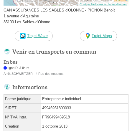
Corriger l’adresse ou la localisation
GAN ASSURANCES LES SABLES d'OLONNE - PIGNON Benoît
1 avenue d'Aquitaine
85100 Les Sables-d'Olonne
Trajet Waze
Trajet Maps
Venir en transports en commun
En bus
Ligne D, à 84 m
Arrêt SCHWEITZER - 4 Rue des nouettes
Informations
Forme juridique
Entrepreneur individuel
SIRET
49946951800033
N° TVA Intra.
FR96499469518
Création
1 octobre 2013