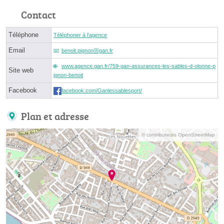
Contact
Téléphone
Téléphoner à l'agence
Email
benoit.pignonⓐgan.fr
www.agence.gan.fr/759-gan-assurances-les-sables-d-olonne-p
Site web
ignon-benoit
Facebook
facebook.com/Ganlessablesport/
Plan et adresse
© contributeurs OpenStreetMap