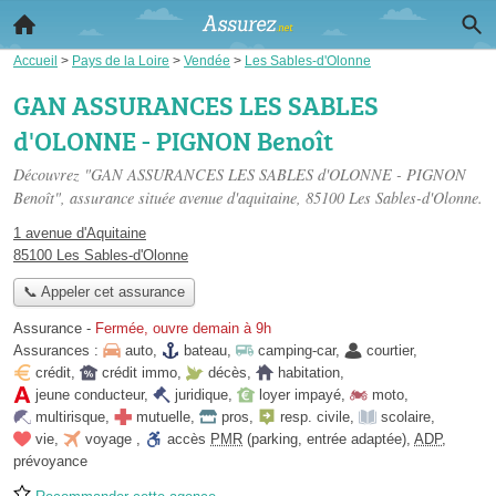
Accueil
>
Pays de la Loire
>
Vendée
>
Les Sables-d'Olonne
GAN ASSURANCES LES SABLES
d'OLONNE - PIGNON Benoît
Découvrez "GAN ASSURANCES LES SABLES d'OLONNE - PIGNON
Benoît", assurance située
avenue d'aquitaine
, 85100 Les Sables-d'Olonne.
1 avenue d'Aquitaine
85100 Les Sables-d'Olonne
📞 Appeler cet assurance
Assurance
-
Fermée, ouvre demain à 9h
Assurances :
auto
,
bateau
,
camping-car
,
courtier
,
crédit
,
crédit immo
,
décès
,
habitation
,
jeune conducteur
,
juridique
,
loyer impayé
,
moto
,
multirisque
,
mutuelle
,
pros
,
resp. civile
,
scolaire
,
vie
,
voyage
,
accès
PMR
(parking, entrée adaptée)
,
ADP
,
prévoyance