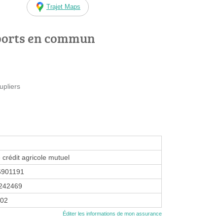
Trajet Maps
ports en commun
upliers
 crédit agricole mutuel
6901191
242469
002
Éditer les informations de mon assurance