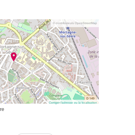
© contributeurs OpenStreetMap
Corriger l’adresse ou la localisation
re