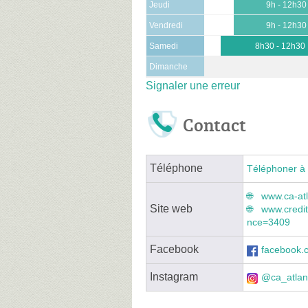
Jeudi
9h - 12h30
Vendredi
9h - 12h30
Samedi
8h30 - 12h30
Dimanche
Signaler une erreur
Contact
Téléphone
Téléphoner à 
www.ca-atl
Site web
www.credit
nce=3409
Facebook
facebook.c
Instagram
@ca_atlan