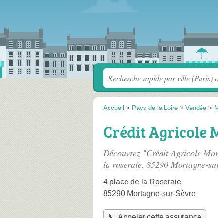
Accueil
>
Pays de la Loire
>
Vendée
>
M
Crédit Agricole
Découvrez "Crédit Agricole Mor
la roseraie
, 85290 Mortagne-sur
4 place de la Roseraie
85290 Mortagne-sur-Sèvre
📞 Appeler cette assurance