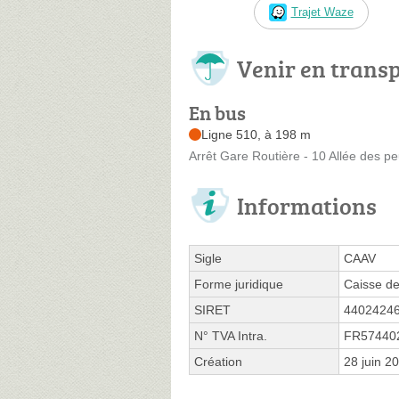
Trajet Waze
Venir en trans
En bus
Ligne 510, à 198 m
Arrêt Gare Routière - 10 Allée des pe
Informations
Sigle
CAAV
Forme juridique
Caisse de
SIRET
4402424
N° TVA Intra.
FR57440
Création
28 juin 2