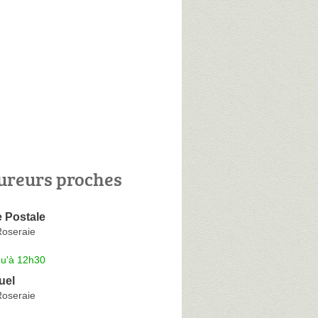
ureurs proches
 Postale
Roseraie
qu'à 12h30
uel
Roseraie