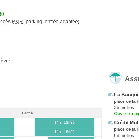
30
accès
PMR
(parking, entrée adaptée)
Sèvre
Ass
La Banque
place de la 
35 mètres
Ouverte jus
Fermé
Crédit Mut
14h - 18h30
place de la 
14h - 18h30
88 mètres