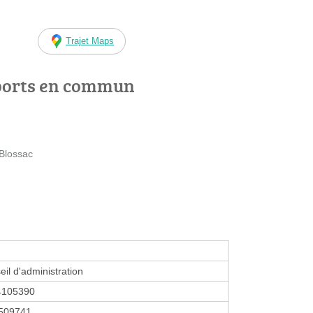
Trajet Maps
ports en commun
 Blossac
eil d'administration
4105390
509741