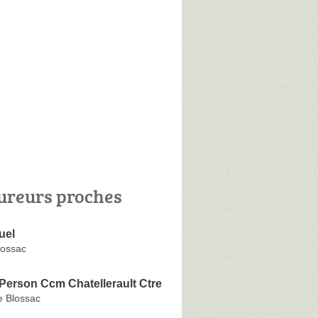
ureurs proches
uel
lossac
Person Ccm Chatellerault Ctre
e Blossac