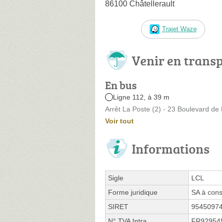
86100 Châtellerault
Trajet Waze
Venir en trans
En bus
Ligne 112, à 39 m
Arrêt La Poste (2) - 23 Boulevard de
Voir tout
Informations
Sigle
LCL
Forme juridique
SA à cons
SIRET
9545097
N° TVA Intra.
FR92954