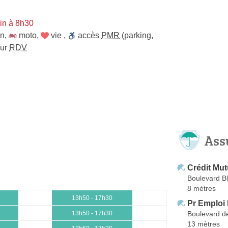
in à 8h30
on
,
moto
,
vie
,
accès
PMR
(parking,
sur
RDV
Ass
Crédit Mut
Boulevard B
8 mètres
13h50 - 17h30
Pr Emploi 
Boulevard d
13h50 - 17h30
13 mètres