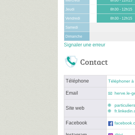
Mercredi
8h30 - 12h15
Jeudi
8h30 - 12h15
Vendredi
8h30 - 12h15
Samedi
Dimanche
Signaler une erreur
Contact
Téléphone
Téléphoner à 
Email
herve.le-ge
particulier
Site web
fr.linkedi
Facebook
facebook.
Instagram