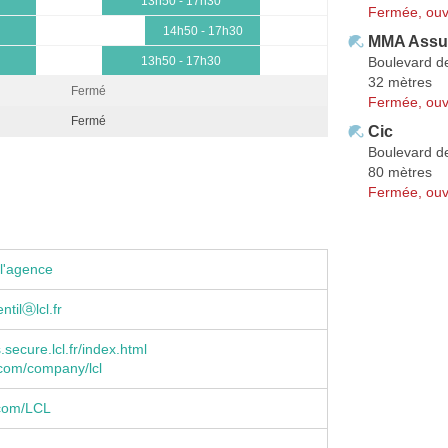
13h50 - 17h30
Fermée, ouv
14h50 - 17h30
MMA Assu
Boulevard d
13h50 - 17h30
32 mètres
Fermé
Fermée, ouv
Fermé
Cic
Boulevard d
80 mètres
Fermée, ouv
l'agence
ntilⓐlcl.fr
s.secure.lcl.fr/index.html
n.com/company/lcl
com/LCL