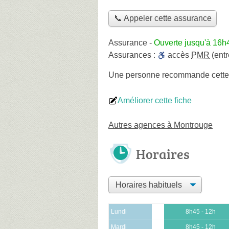
📞 Appeler cette assurance
Assurance
-
Ouverte jusqu'à 16h
Assurances :
accès
PMR
(entr
Une personne
recommande
cett
Améliorer cette fiche
Autres agences à Montrouge
Horaires
Lundi
8h45 - 12h
Mardi
8h45 - 12h