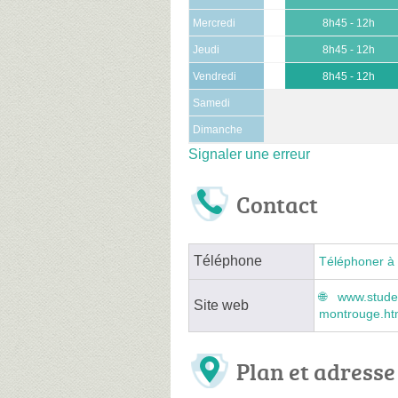
Mercredi
8h45 - 12h
Jeudi
8h45 - 12h
Vendredi
8h45 - 12h
Samedi
Dimanche
Signaler une erreur
Contact
Téléphone
Téléphoner à 
www.studel
Site web
montrouge.ht
Plan et adresse