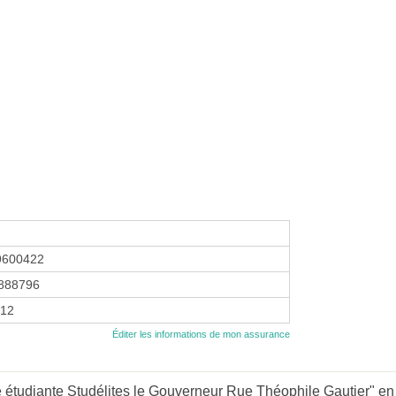
9600422
888796
012
Éditer les informations de mon assurance
étudiante Studélites le Gouverneur Rue Théophile Gautier" en 