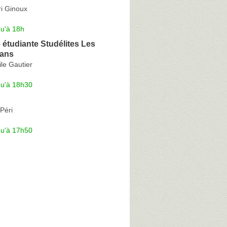
i Ginoux
qu'à 18h
étudiante Studélites Les
éans
le Gautier
qu'à 18h30
Péri
qu'à 17h50