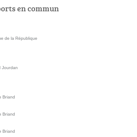
ports en commun
ue de la République
d Jourdan
e Briand
e Briand
e Briand