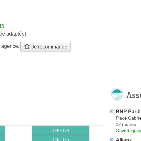
45
ée adaptée)
e agence.
Je recommande
Ass
BNP Parib
Place Gabri
22 mètres
Ouverte jus
14h - 18h
Allianz
14h - 18h