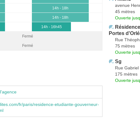
avenue Henr
14h - 18h
45 mètres
Ouverte jus
14h - 18h
Résidence 
14h - 16h45
Portes d'Orl
Fermé
Rue Théophi
75 mètres
Fermé
Ouverte jus
Sg
Rue Gabriel 
175 mètres
Ouverte jus
l'agence
ites.com/fr/paris/residence-etudiante-gouverneur-
ml