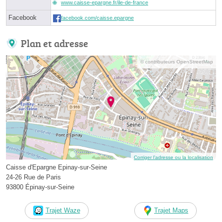
www.caisse-epargne.fr/ile-de-france
Facebook
facebook.com/caisse.epargne
Plan et adresse
© contributeurs OpenStreetMap
Corriger l’adresse ou la localisation
Caisse d'Epargne Epinay-sur-Seine
24-26 Rue de Paris
93800 Épinay-sur-Seine
Trajet Waze
Trajet Maps