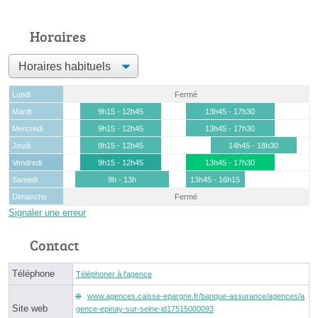
Horaires
Lundi
Fermé
Mardi
9h15 - 12h45
13h45 - 17h30
Mercredi
9h15 - 12h45
13h45 - 17h30
Jeudi
9h15 - 12h45
14h45 - 18h30
Vendredi
9h15 - 12h45
13h45 - 17h30
Samedi
9h - 13h
13h45 - 16h15
Dimanche
Fermé
Signaler une erreur
Contact
Téléphone
Téléphoner à l'agence
www.agences.caisse-epargne.fr/banque-assurance/agences/a
Site web
gence-epinay-sur-seine-id17515000093