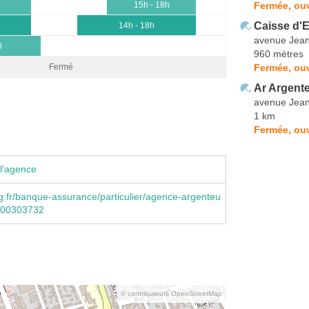
Fermée, ouv
15h - 18h
Caisse d'
14h - 18h
avenue Jean
0
960 mètres
Fermée, ou
Fermé
Ar Argente
avenue Jean
1 km
Fermée, ouv
l'agence
.fr/banque-assurance/particulier/agence-argenteu
3000303732
© contributeurs OpenStreetMap