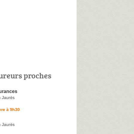
ureurs proches
surances
 Jaurès
vre à 9h30
 Jaurès