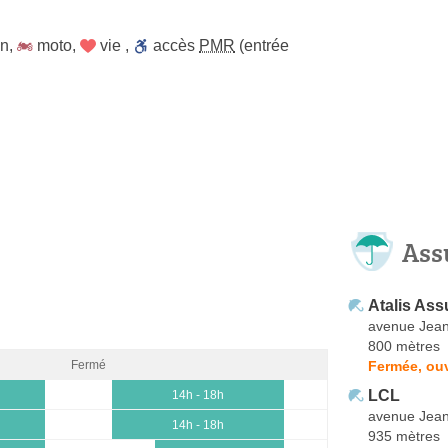
on
,
moto
,
vie
,
accès
PMR
(entrée
Ass
Atalis As
avenue Jean
800 mètres
Fermée, ou
Fermé
LCL
14h - 18h
avenue Jean
14h - 18h
935 mètres