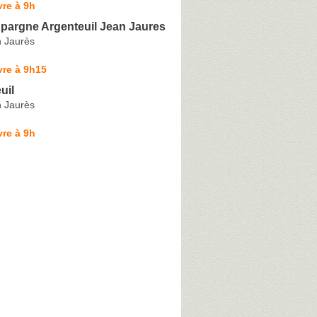
re à 9h
Epargne Argenteuil Jean Jaures
 Jaurès
vre à 9h15
uil
 Jaurès
re à 9h