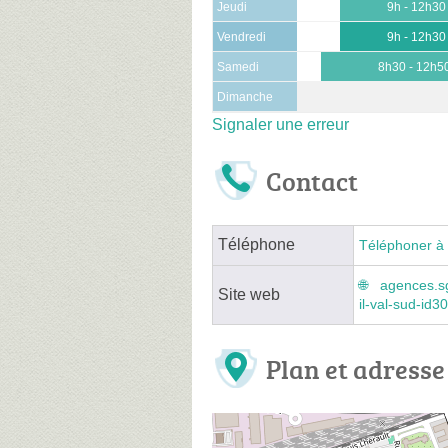
Jeudi
9h - 12h30
Vendredi
9h - 12h30
Samedi
8h30 - 12h5
Dimanche
Signaler une erreur
Contact
Téléphone
Téléphoner à 
agences.sg
Site web
il-val-sud-id
Plan et adresse