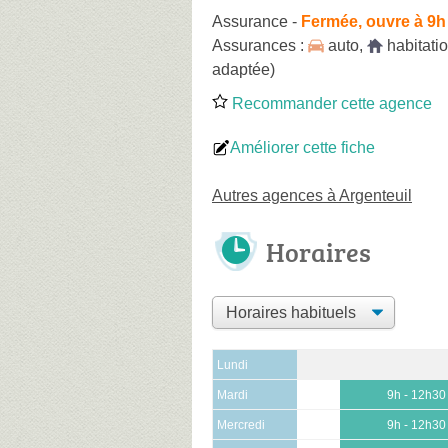
Assurance
-
Fermée, ouvre à 9h
Assurances :
auto
,
habitati
adaptée)
Recommander cette agence
Améliorer cette fiche
Autres agences à Argenteuil
Horaires
Lundi
Mardi
9h - 12h30
Mercredi
9h - 12h30