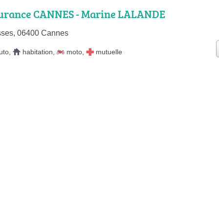
surance CANNES - Marine LALANDE
sses, 06400 Cannes
uto
,
habitation
,
moto
,
mutuelle