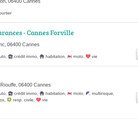
ron, 06400 Cannes
ourtier
urances - Cannes Forville
anc, 06400 Cannes
uto
,
crédit immo
,
habitation
,
moto
,
vie
 Riouffe, 06400 Cannes
uto
,
crédit immo
,
habitation
,
moto
,
multirisque
,
os
,
resp. civile
,
vie