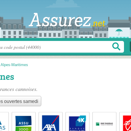
>
Alpes-Maritimes
nnes
rances cannoises
.
s ouvertes samedi