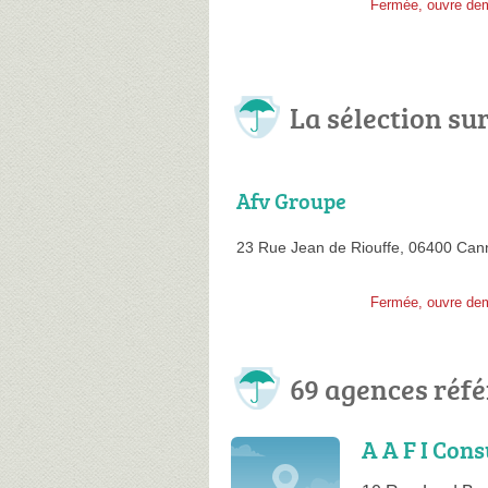
Fermée, ouvre de
La sélection su
Afv Groupe
23 Rue Jean de Riouffe,
06400 Can
Fermée, ouvre de
69 agences réf
A A F I Cons