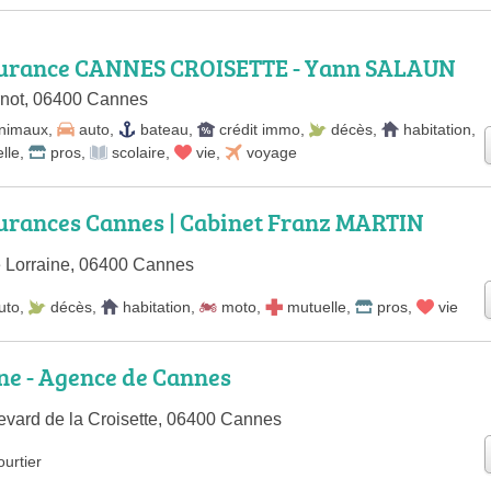
surance CANNES CROISETTE - Yann SALAUN
rnot, 06400 Cannes
nimaux
,
auto
,
bateau
,
crédit immo
,
décès
,
habitation
,
lle
,
pros
,
scolaire
,
vie
,
voyage
urances Cannes | Cabinet Franz MARTIN
 Lorraine, 06400 Cannes
uto
,
décès
,
habitation
,
moto
,
mutuelle
,
pros
,
vie
ne - Agence de Cannes
evard de la Croisette, 06400 Cannes
ourtier