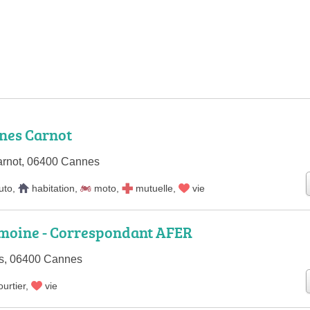
nes Carnot
arnot, 06400 Cannes
uto
,
habitation
,
moto
,
mutuelle
,
vie
imoine - Correspondant AFER
es, 06400 Cannes
ourtier
,
vie