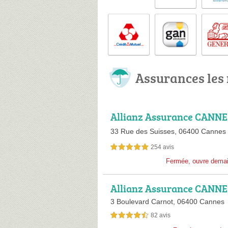
Assurances les
Allianz Assurance CANNE
rine LALANDE
33 Rue des Suisses,
06400 Cannes
254 avis
5,0 étoiles sur 5
Fermée, ouvre dema
Allianz Assurance CANN
ISETTE - Yann SALAUN
3 Boulevard Carnot,
06400 Cannes
82 avis
4,5 étoiles sur 5