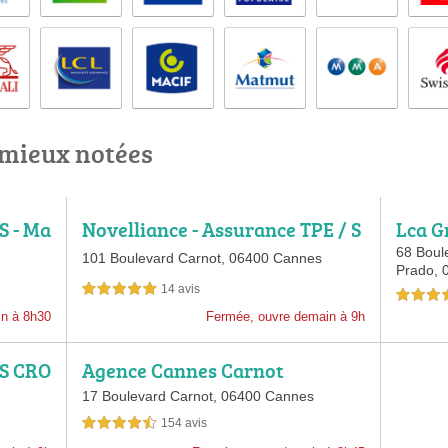
 mieux notées
S - Ma
Novelliance - Assurance TPE / S
Lca G
tartups
68 Boul
101 Boulevard Carnot,
06400 Cannes
Prado,
14 avis
5,0 étoiles sur 5
4,5 étoiles 
in à 8h30
Fermée, ouvre demain à 9h
ES CRO
Agence Cannes Carnot
17 Boulevard Carnot,
06400 Cannes
154 avis
4,5 étoiles sur 5