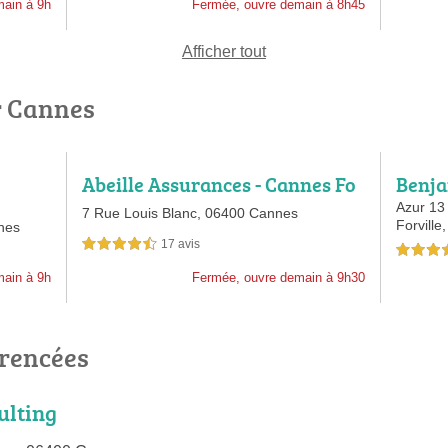
main à 9h
Fermée, ouvre demain à 8h45
Afficher tout
r Cannes
Abeille Assurances - Cannes Fo
Benj
rville
Azur 13
7 Rue Louis Blanc,
06400 Cannes
Forville
nes
17 avis
4,5 étoiles sur 5
5,0 étoiles 
main à 9h
Fermée, ouvre demain à 9h30
érencées
ulting