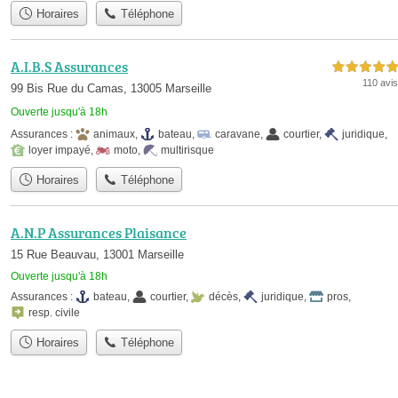
Horaires
Téléphone
A.I.B.S Assurances
5,0 étoiles sur 5
110 avis
99 Bis Rue du Camas, 13005 Marseille
Ouverte jusqu'à 18h
Assurances :
animaux
,
bateau
,
caravane
,
courtier
,
juridique
,
loyer impayé
,
moto
,
multirisque
Horaires
Téléphone
A.N.P Assurances Plaisance
15 Rue Beauvau, 13001 Marseille
Ouverte jusqu'à 18h
Assurances :
bateau
,
courtier
,
décès
,
juridique
,
pros
,
resp. civile
Horaires
Téléphone