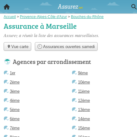
Accueil
>
Provence-Alpes-Côte d'Azur
>
Bouches-du-Rhône
Assurance à Marseille
Assurez a réunit la liste des
assurances marseillaises
.
Vue carte
Assurances ouvertes samedi
Agences par arrondissement
1er
9ème
2ème
10ème
3ème
11ème
4ème
12ème
5ème
13ème
6ème
14ème
7ème
15ème