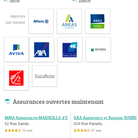
8ème
16ème
Agences
par marque
Tout afficher
Assurances ouvertes maintenant
MMA Assurances MARSEILLE d'E
AXA Assurance et Banque SUSINI
STIENNE d'ORVES
Pierre-O et Alexandre
52 Rue Sainte,
524 Rue Paradis,
72 avis
47 avis
4,5 étoiles sur 5
4,5 étoiles sur 5