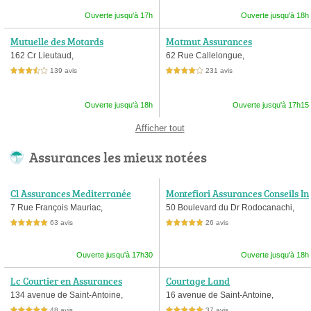
Ouverte jusqu'à 17h
Ouverte jusqu'à 18h
Mutuelle des Motards
Matmut Assurances
162 Cr Lieutaud,
62 Rue Callelongue,
139 avis
231 avis
3,5 étoiles sur 5
4,0 étoiles sur 5
Ouverte jusqu'à 18h
Ouverte jusqu'à 17h15
Afficher tout
Assurances les mieux notées
Cl Assurances Mediterranée
Montefiori Assurances Conseils In
vestissements
7 Rue François Mauriac,
50 Boulevard du Dr Rodocanachi,
63 avis
26 avis
5,0 étoiles sur 5
5,0 étoiles sur 5
Ouverte jusqu'à 17h30
Ouverte jusqu'à 18h
Lc Courtier en Assurances
Courtage Land
134 avenue de Saint-Antoine,
16 avenue de Saint-Antoine,
48 avis
37 avis
5,0 étoiles sur 5
5,0 étoiles sur 5