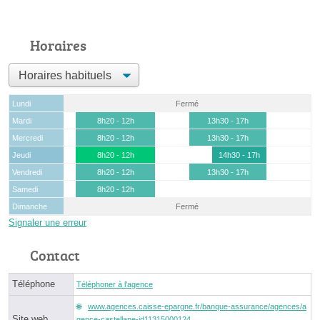
Horaires
Lundi
Fermé
Mardi
8h20 - 12h
13h30 - 17h
Mercredi
8h20 - 12h
13h30 - 17h
Jeudi
8h20 - 12h
14h30 - 17h
Vendredi
8h20 - 12h
13h30 - 17h
Samedi
8h20 - 12h
Dimanche
Fermé
Signaler une erreur
Contact
Téléphone
Téléphoner à l'agence
www.agences.caisse-epargne.fr/banque-assurance/agences/a
Site web
gence-castellane-id11315000124