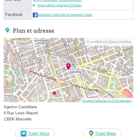
www.caisse-epargne.fr/cepac
Facebook
facebook.com/caisse.epargne.cepac
Plan et adresse
© contributeurs OpenStreetMap
Corriger l’adresse ou la localisation
Agence Castellane
4 Rue Louis Maurel
13006 Marseille
Trajet Waze
Trajet Maps