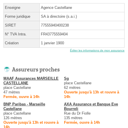
Enseigne
Agence Castellane
Forme juridique
SA à directoire (s.a.i.)
SIRET
77555940400238
N° TVA Intra.
FR43775559404
Création
1 janvier 1900
Éditer les informations de mon assurance
Assureurs proches
MAAF Assurances MARSEILLE
Sg
CASTELLANE
place Castellane
place Castellane
62 mètres
47 mètres
Ouverte jusqu'à 13h et rouvre à
Fermée, ouvre à 14h
14h
BNP Paribas - Marseille
AXA Assurance et Banque Eve
Castellane
Bourreli
place Castellane
Rue du Dr Fiolle
126 mètres
135 mètres
Ouverte jusqu'à 13h et rouvre à
Fermée, ouvre à 14h
14h