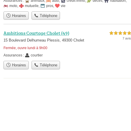
Assurances :
animaux
,
auto
,
crédit immo
,
décès
,
habitation
,
moto
,
mutuelle
,
pros
,
vie
Horaires
Téléphone
Ambitions Courtage Cholet (49)
5,0 étoiles sur 5
7 avis
15 Boulevard Delhumeau Plessis, 49300 Cholet
Fermée, ouvre lundi à 9h00
Assurances :
courtier
Horaires
Téléphone