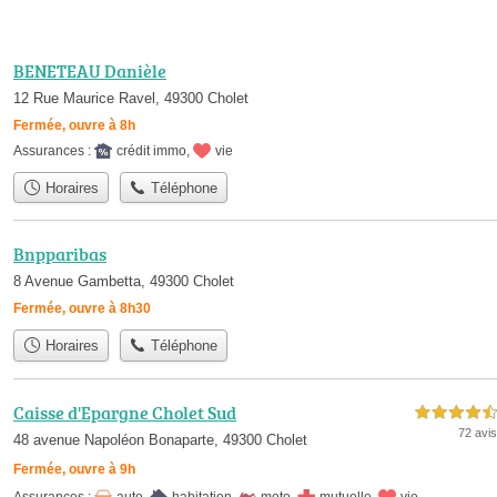
BENETEAU Danièle
12 Rue Maurice Ravel, 49300 Cholet
Fermée, ouvre à 8h
Assurances :
crédit immo
,
vie
Horaires
Téléphone
Bnpparibas
8 Avenue Gambetta, 49300 Cholet
Fermée, ouvre à 8h30
Horaires
Téléphone
Caisse d'Epargne Cholet Sud
4,5 étoiles sur 5
72 avis
48 avenue Napoléon Bonaparte, 49300 Cholet
Fermée, ouvre à 9h
Assurances :
auto
,
habitation
,
moto
,
mutuelle
,
vie