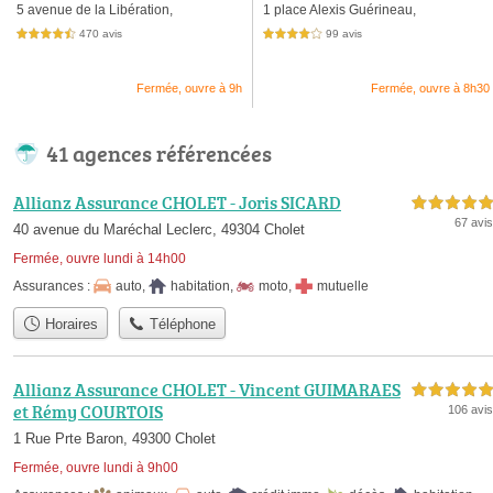
5 avenue de la Libération,
1 place Alexis Guérineau,
470 avis
99 avis
4,5 étoiles sur 5
4,0 étoiles sur 5
Fermée, ouvre à 9h
Fermée, ouvre à 8h30
41 agences référencées
Allianz Assurance CHOLET - Joris SICARD
5,0 étoiles sur 5
67 avis
40 avenue du Maréchal Leclerc, 49304 Cholet
Fermée, ouvre lundi à 14h00
Assurances :
auto
,
habitation
,
moto
,
mutuelle
Horaires
Téléphone
Allianz Assurance CHOLET - Vincent GUIMARAES
5,0 étoiles sur 5
et Rémy COURTOIS
106 avis
1 Rue Prte Baron, 49300 Cholet
Fermée, ouvre lundi à 9h00