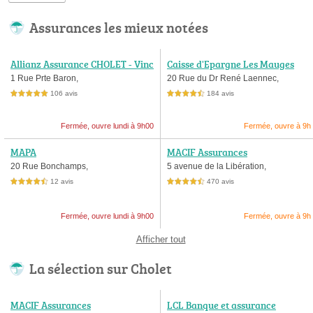
Assurances les mieux notées
Allianz Assurance CHOLET - Vinc
Caisse d'Epargne Les Mauges
ent GUIMARAES et Rémy COURT
1 Rue Prte Baron,
20 Rue du Dr René Laennec,
OIS
106 avis
184 avis
5,0 étoiles sur 5
4,5 étoiles sur 5
Fermée, ouvre lundi à 9h00
Fermée, ouvre à 9h
MAPA
MACIF Assurances
20 Rue Bonchamps,
5 avenue de la Libération,
12 avis
470 avis
4,5 étoiles sur 5
4,5 étoiles sur 5
Fermée, ouvre lundi à 9h00
Fermée, ouvre à 9h
Afficher tout
La sélection sur Cholet
MACIF Assurances
LCL Banque et assurance